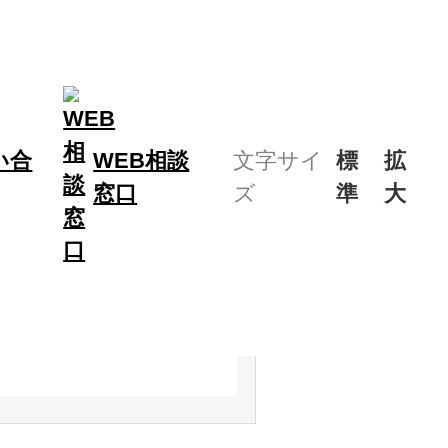
い合
WEB相談
文字サイ
標
拡
窓口
ズ
準
大
口）
援強化のための業務連携覚書を締