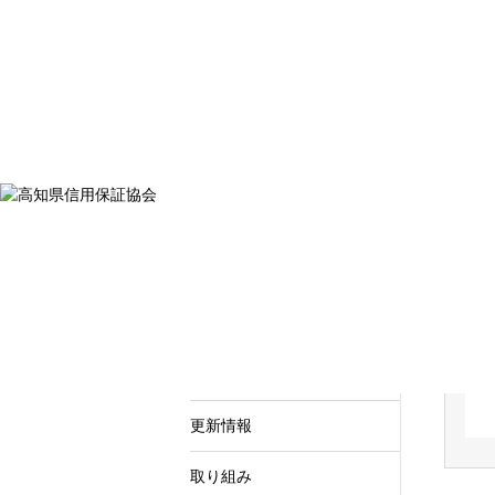
当協会について
ご利用案内
信用保証制度
採用情報
様式ダウンロード
取り組み
HOME
取り組み
カテゴリー
お知らせ
重要なお知らせ
更新情報
取り組み